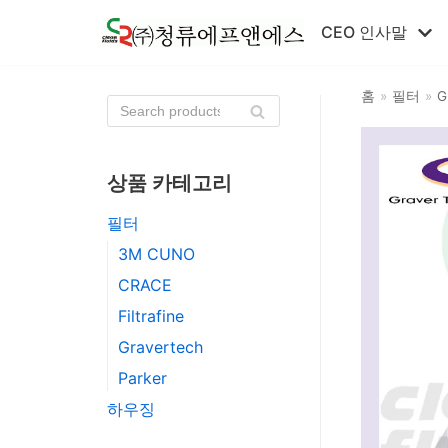
콘
CEO 인사말
텐
츠
홈
»
필터
»
G
로
건
너
뛰
상품 카테고리
기
필터
3M CUNO
CRACE
Filtrafine
Gravertech
Parker
하우징