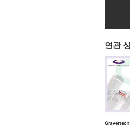
연관 
Gravertec